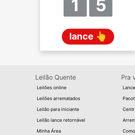
1
5
lance 👆
Leilão Quente
Pra 
Leilões online
Lance
Leilões arrematados
Pacot
Leilão para iniciante
Centr
Leilão lance retornável
Arre
Minha Área
Como 