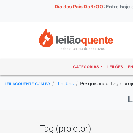
Dia dos Pais DoBrOO
: Entre hoje
leilões online de centavos
CATEGORIAS
LEILÕES
E
Leilões
Pesquisando Tag ( proj
LEILAOQUENTE.COM.BR
Tag (projetor)