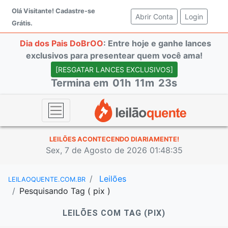
Olá Visitante!
Cadastre-se
Abrir Conta
(current)
Login
Grátis.
Dia dos Pais DoBrOO
: Entre hoje e ganhe lances
exclusivos para presentear quem você ama!
[RESGATAR LANCES EXCLUSIVOS]
Termina em
01h
11m
23s
LEILÕES ACONTECENDO DIARIAMENTE!
Sex, 7 de Agosto de 2026 01:48:35
Leilões
LEILAOQUENTE.COM.BR
Pesquisando Tag ( pix )
LEILÕES COM TAG (PIX)