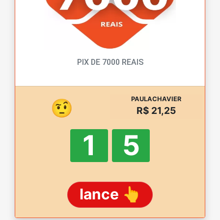
PIX DE 7000 REAIS
PAULACHAVIER
🤨
R$ 21,25
1
5
lance 👆