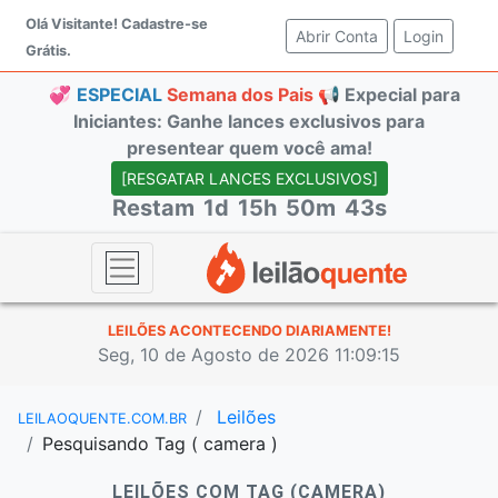
Olá Visitante!
Cadastre-se
Abrir Conta
(current)
Login
Grátis.
💞
ESPECIAL
Semana dos Pais 📢
Expecial para
Iniciantes: Ganhe lances exclusivos para
presentear quem você ama!
[RESGATAR LANCES EXCLUSIVOS]
Restam
1d
15h
50m
42s
LEILÕES ACONTECENDO DIARIAMENTE!
Seg, 10 de Agosto de 2026 11:09:16
Leilões
LEILAOQUENTE.COM.BR
Pesquisando Tag ( camera )
LEILÕES COM TAG (CAMERA)