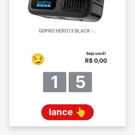
GOPRO HERO13 BLACK -...
Seja você!
😏
R$ 0,00
1
5
lance 👆