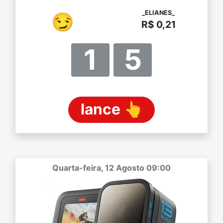
_ELIANES_
😏
R$ 0,21
1
5
lance 👆
Quarta-feira, 12 Agosto 09:00