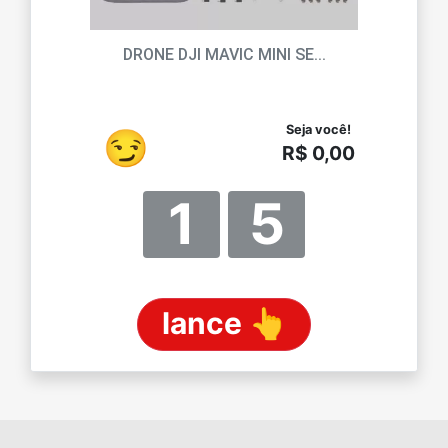
DRONE DJI MAVIC MINI SE...
Seja você!
😏
R$ 0,00
1
5
lance 👆