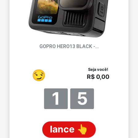
GOPRO HERO13 BLACK -...
Seja você!
😏
R$ 0,00
1
5
lance 👆