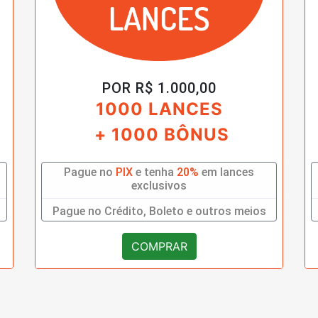
POR R$ 1.000,00
1000 LANCES
+ 1000 BÔNUS
Pague no
PIX
e tenha
20%
em lances
exclusivos
Pague no Crédito, Boleto e outros meios
COMPRAR