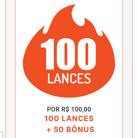
POR R$ 100,00
100 LANCES
+ 50 BÔNUS