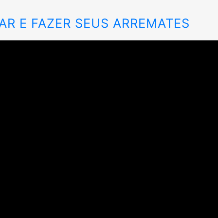
AR E FAZER SEUS ARREMATES