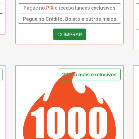
Pague no
PIX
e receba lances exclusivos
Pague no Crédito, Boleto e outros meios
COMPRAR
20% a mais exclusivos