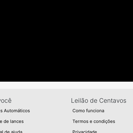
você
Leilão de Centavos
s Automáticos
Como funciona
e de lances
Termos e condições
al de ajuda
Privacidade