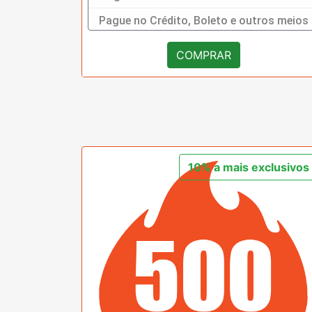
Pague no Crédito, Boleto e outros meios
COMPRAR
10% a mais exclusivos