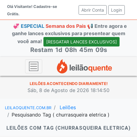
Olá Visitante!
Cadastre-se
Abrir Conta
(current)
Login
Grátis.
💞
ESPECIAL
Semana dos Pais 📢
Entre agora e
ganhe lances exclusivos para presentear quem
você ama!
[RESGATAR LANCES EXCLUSIVOS]
Restam
1d
08h
45m
08s
LEILÕES ACONTECENDO DIARIAMENTE!
Sáb, 8 de Agosto de 2026 18:14:51
Leilões
LEILAOQUENTE.COM.BR
Pesquisando Tag ( churrasqueira eletrica )
LEILÕES COM TAG (CHURRASQUEIRA ELETRICA)