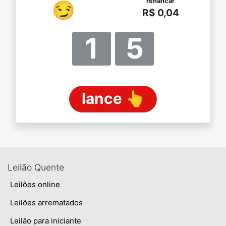
renancar
😏
R$ 0,04
1
5
lance 👆
Leilão Quente
Leilões online
Leilões arrematados
Leilão para iniciante