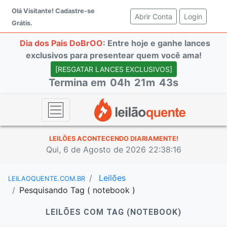
Olá Visitante!
Cadastre-se
Abrir Conta
(current)
Login
Grátis.
Dia dos Pais DoBrOO
: Entre hoje e ganhe lances
exclusivos para presentear quem você ama!
[RESGATAR LANCES EXCLUSIVOS]
Termina em
04h
21m
43s
LEILÕES ACONTECENDO DIARIAMENTE!
Qui, 6 de Agosto de 2026 22:38:16
Leilões
LEILAOQUENTE.COM.BR
Pesquisando Tag ( notebook )
LEILÕES COM TAG (NOTEBOOK)