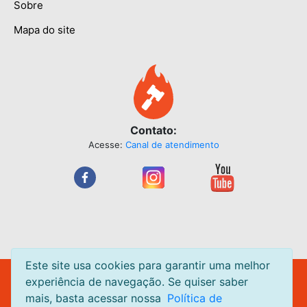
Sobre
Mapa do site
Contato:
Acesse:
Canal de atendimento
Este site usa cookies para garantir uma melhor
Leilão Quente Site de Leilão de Centavos. Leilões acontecendo
experiência de navegação. Se quiser saber
diariamente.
mais, basta acessar nossa
Política de
Todas as páginas do
LeilaoQuente.com.br
estão em ambiente