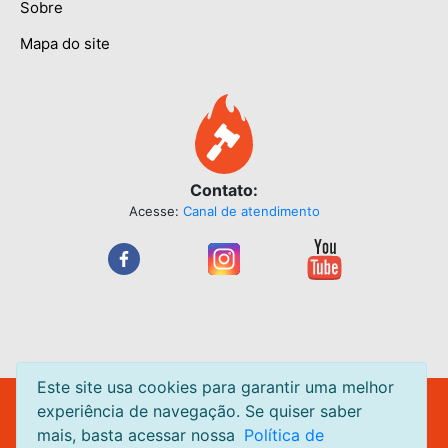
Sobre
Mapa do site
Contato:
Acesse:
Canal de atendimento
Este site usa cookies para garantir uma melhor
Leilão Quente Site de Leilão de Centavos. Leilões acontecendo
experiência de navegação. Se quiser saber
diariamente.
mais, basta acessar nossa
Política de
Todas as páginas do
LeilaoQuente.com.br
estão em ambiente