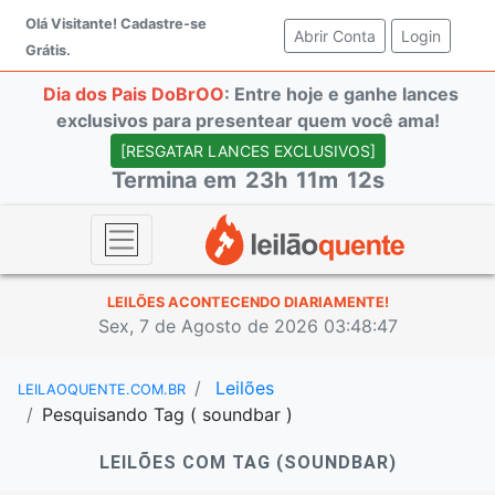
Olá Visitante!
Cadastre-se
Abrir Conta
(current)
Login
Grátis.
Dia dos Pais DoBrOO
: Entre hoje e ganhe lances
exclusivos para presentear quem você ama!
[RESGATAR LANCES EXCLUSIVOS]
Termina em
23h
11m
12s
LEILÕES ACONTECENDO DIARIAMENTE!
Sex, 7 de Agosto de 2026 03:48:47
Leilões
LEILAOQUENTE.COM.BR
Pesquisando Tag ( soundbar )
LEILÕES COM TAG (SOUNDBAR)