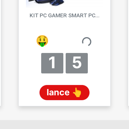
KIT PC GAMER SMART PC...
JHANDER
🤨
R$ 3,62
1
5
lance 👆