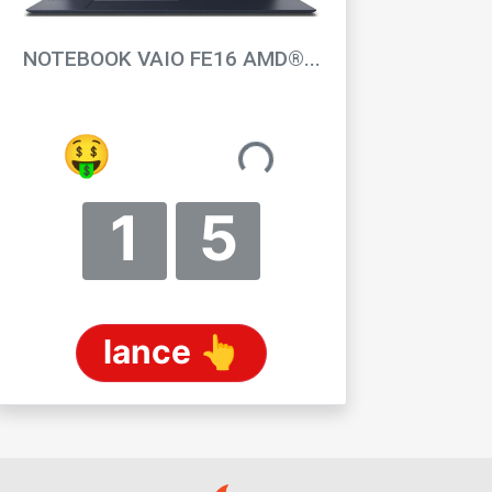
NOTEBOOK VAIO FE16 AMD®...
GATHONY
😏
R$ 0,65
1
5
lance 👆