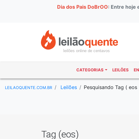
Dia dos Pais DoBrOO
: Entre hoje
leilões online de centavos
CATEGORIAS
LEILÕES
E
Leilões
Pesquisando Tag ( eos 
LEILAOQUENTE.COM.BR
Tag (eos)