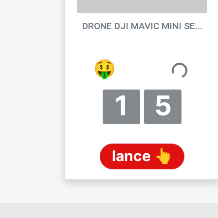
DRONE DJI MAVIC MINI SE...
[RENATTA]_KARIN
🤨
R$ 9,59
1
5
lance 👆