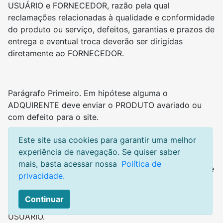
USUÁRIO e FORNECEDOR, razão pela qual
reclamações relacionadas à qualidade e conformidade
do produto ou serviço, defeitos, garantias e prazos de
entrega e eventual troca deverão ser dirigidas
diretamente ao FORNECEDOR.
Parágrafo Primeiro. Em hipótese alguma o
ADQUIRENTE deve enviar o PRODUTO avariado ou
com defeito para o site.
Este site usa cookies para garantir uma melhor
experiência de navegação. Se quiser saber
8.3. O site não se responsabiliza, sob quaisquer
mais, basta acessar nossa
Política de
circunstâncias, por eventuais prejuízos decorrentes de
privacidade.
falhas técnicas, operacionais, de estrutura de
comunicação ou de acesso ao sistema, que
Continuar
impossibilitem ou dificultem a participação do
USUÁRIO.