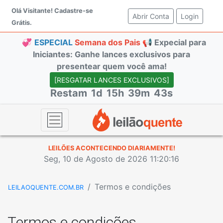
Olá Visitante!
Cadastre-se
Abrir Conta
(current)
Login
Grátis.
💞
ESPECIAL
Semana dos Pais 📢
Expecial para
Iniciantes: Ganhe lances exclusivos para
presentear quem você ama!
[RESGATAR LANCES EXCLUSIVOS]
Restam
1d
15h
39m
42s
LEILÕES ACONTECENDO DIARIAMENTE!
Seg, 10 de Agosto de 2026 11:20:17
Termos e condições
LEILAOQUENTE.COM.BR
Termos e condições