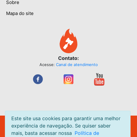
Sobre
Mapa do site
Contato:
Acesse:
Canal de atendimento
Este site usa cookies para garantir uma melhor
Leilão Quente Site de Leilão de Centavos. Leilões acontecendo
experiência de navegação. Se quiser saber
diariamente.
mais, basta acessar nossa
Política de
Todas as páginas do
LeilaoQuente.com.br
estão em ambiente