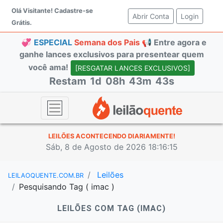
Olá Visitante!
Cadastre-se
Abrir Conta
(current)
Login
Grátis.
💞
ESPECIAL
Semana dos Pais 📢
Entre agora e
ganhe lances exclusivos para presentear quem
você ama!
[RESGATAR LANCES EXCLUSIVOS]
Restam
1d
08h
43m
43s
LEILÕES ACONTECENDO DIARIAMENTE!
Sáb, 8 de Agosto de 2026 18:16:15
Leilões
LEILAOQUENTE.COM.BR
Pesquisando Tag ( imac )
LEILÕES COM TAG (IMAC)