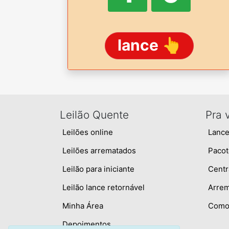
lance 👆
Leilão Quente
Pra 
Leilões online
Lance
Leilões arrematados
Pacot
Leilão para iniciante
Centr
Leilão lance retornável
Arre
Minha Área
Como 
Depoimentos