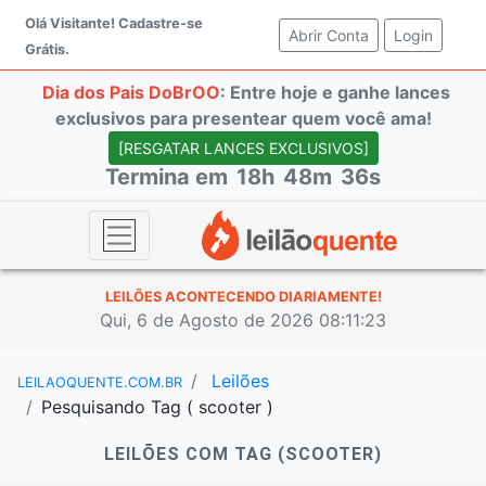
Olá Visitante!
Cadastre-se
Abrir Conta
(current)
Login
Grátis.
Dia dos Pais DoBrOO
: Entre hoje e ganhe lances
exclusivos para presentear quem você ama!
[RESGATAR LANCES EXCLUSIVOS]
Termina em
18h
48m
36s
LEILÕES ACONTECENDO DIARIAMENTE!
Qui, 6 de Agosto de 2026 08:11:23
Leilões
LEILAOQUENTE.COM.BR
Pesquisando Tag ( scooter )
LEILÕES COM TAG (SCOOTER)