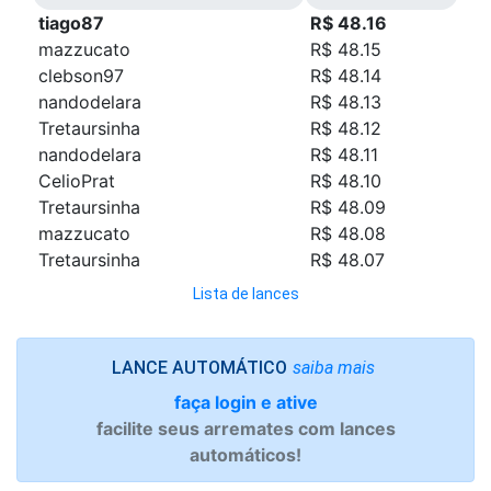
tiago87
R$ 48.16
mazzucato
R$ 48.15
clebson97
R$ 48.14
nandodelara
R$ 48.13
Tretaursinha
R$ 48.12
nandodelara
R$ 48.11
CelioPrat
R$ 48.10
Tretaursinha
R$ 48.09
mazzucato
R$ 48.08
Tretaursinha
R$ 48.07
Lista de lances
saiba mais
LANCE AUTOMÁTICO
faça login e ative
facilite seus arremates com lances
automáticos!