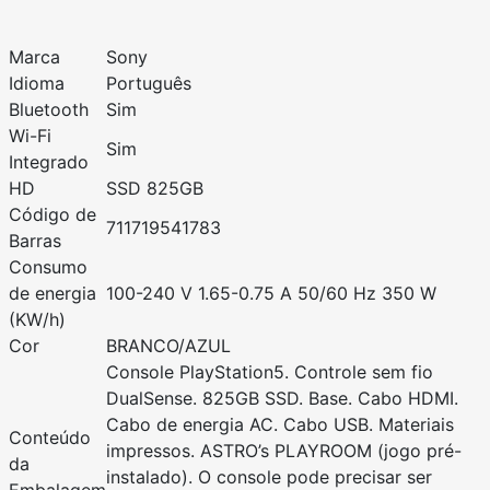
Marca
Sony
Idioma
Português
Bluetooth
Sim
Wi-Fi
Sim
Integrado
HD
SSD 825GB
Código de
711719541783
Barras
Consumo
de energia
100-240 V 1.65-0.75 A 50/60 Hz 350 W
(KW/h)
Cor
BRANCO/AZUL
Console PlayStation5. Controle sem fio
DualSense. 825GB SSD. Base. Cabo HDMI.
Cabo de energia AC. Cabo USB. Materiais
Conteúdo
impressos. ASTRO’s PLAYROOM (jogo pré-
da
instalado). O console pode precisar ser
Embalagem