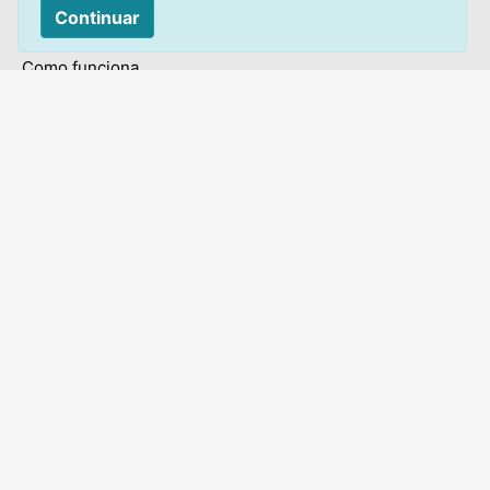
Continuar
Leilão de Centavos
Como funciona
Termos e condições
Privacidade
Sobre
Mapa do site
Contato:
Acesse:
Canal de atendimento