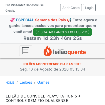
Olá Visitante!
Cadastre-se
Abrir Conta
(current)
Login
Grátis.
💞
ESPECIAL
Semana dos Pais 📢
Entre agora e
ganhe lances exclusivos para presentear quem
você ama!
[RESGATAR LANCES EXCLUSIVOS]
Restam
1d
23h
46m
24s
LEILÕES ACONTECENDO DIARIAMENTE!
Seg, 10 de Agosto de 2026 03:13:35
Leilões
Games
HOME
LEILÃO DE CONSOLE PLAYSTATION 5 +
CONTROLE SEM FIO DUALSENSE
#50209